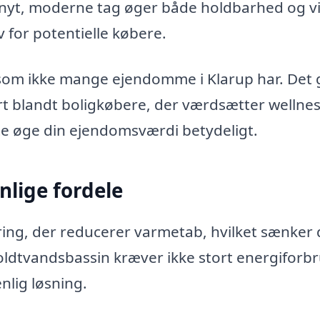
 nyt, moderne tag øger både holdbarhed og v
v for potentielle købere.
, som ikke mange ejendomme i Klarup har. Det 
rt blandt boligkøbere, der værdsætter wellnes
te øge din ejendomsværdi betydeligt.
nlige fordele
ring, der reducerer varmetab, hvilket sænker 
dtvandsbassin kræver ikke stort energiforbru
nlig løsning.