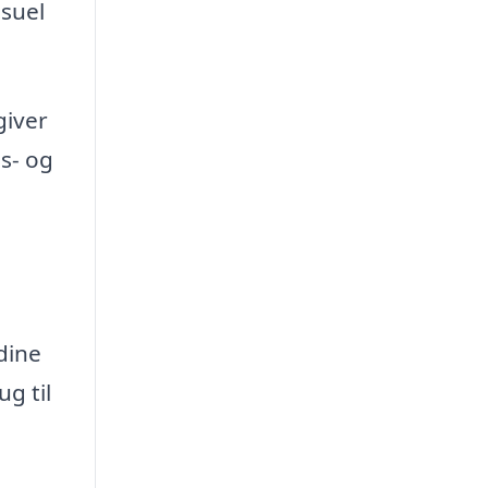
isuel
giver
s- og
dine
g til