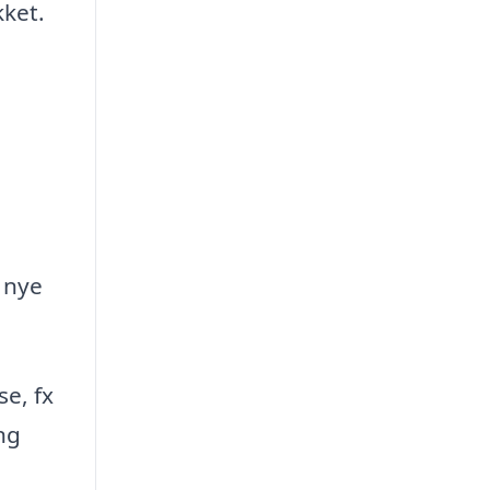
kket.
 nye
se, fx
ng