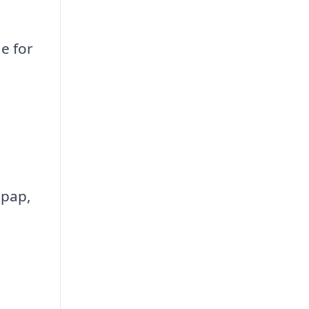
e for
gpap,