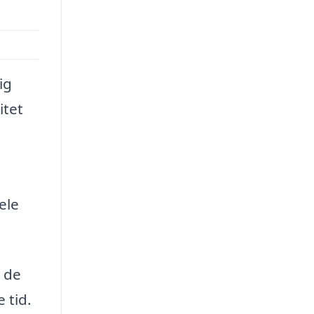
ig
itet
ele
i de
 tid.